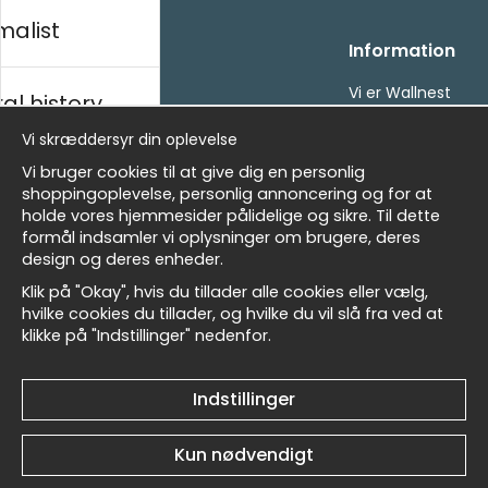
malist
Handle ind
Information
Kontakt os
Vi er Wallnest
al history
Villkor
FAQ
Vi skræddersyr din oplevelse
- Returer och återbetalningar
- Leverans - enkelt, snabbt &amp; gratis
sk
Vi bruger cookies til at give dig en personlig
Om cookies
shoppingoplevelse, personlig annoncering og for at
Mine favoritter
holde vores hjemmesider pålidelige og sikre. Til dette
formål indsamler vi oplysninger om brugere, deres
Masters
Nyhedsbrev
design og deres enheder.
Få vores bedste tilbud og nyheder!
Klik på "Okay", hvis du tillader alle cookies eller vælg,
hvilke cookies du tillader, og hvilke du vil slå fra ved at
E-
klikke på "Indstillinger" nedenfor.
allnest
Sende
mailadresse
Indstillinger
Et harum quidem rerum facilis est et expedita
Kun nødvendigt
distinctio