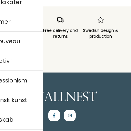
plakater
mer
Order sent within
Free delivery and
Swedish design &
3 days
returns
production
nouveau
ativ
essionism
nsk kunst
skab