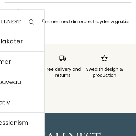
Gratis retur
Hvis noget ikke stemmer med din ordre, tilbyder vi
gratis
retur
.
plakater
mer
Order sent within
Free delivery and
Swedish design &
3 days
returns
production
nouveau
ativ
essionism