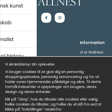
nsk kunst
skab
malist
Handle ind
Information
Kontakt os
Vi er Wallnest
al history
Villkor
FAQ
- Returer och återbetalningar
Vi skræddersyr din oplevelse
- Leverans - enkelt, snabbt &amp; gratis
sk
Vi bruger cookies til at give dig en personlig
Om cookies
shoppingoplevelse, personlig annoncering og for at
Mine favoritter
holde vores hjemmesider pålidelige og sikre. Til dette
formål indsamler vi oplysninger om brugere, deres
Nyhedsbrev
Masters
design og deres enheder.
Få vores bedste tilbud og nyheder!
Klik på "Okay", hvis du tillader alle cookies eller vælg,
hvilke cookies du tillader, og hvilke du vil slå fra ved at
E-
Sende
klikke på "Indstillinger" nedenfor.
allnest
mailadresse