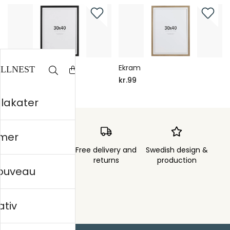
Svart träram
Ekram
kr.99
kr.99
plakater
mer
Order sent within
Free delivery and
Swedish design &
3 days
returns
production
nouveau
ativ