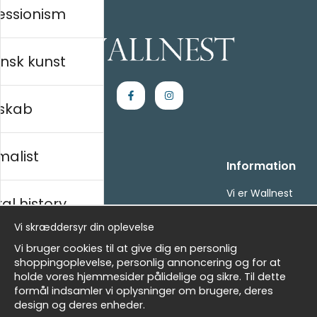
essionism
nsk kunst
skab
malist
Handle ind
Information
Kontakt os
Vi er Wallnest
al history
Villkor
FAQ
- Returer och återbetalningar
Vi skræddersyr din oplevelse
- Leverans - enkelt, snabbt &amp; gratis
sk
Vi bruger cookies til at give dig en personlig
Om cookies
shoppingoplevelse, personlig annoncering og for at
Mine favoritter
holde vores hjemmesider pålidelige og sikre. Til dette
formål indsamler vi oplysninger om brugere, deres
Nyhedsbrev
Masters
design og deres enheder.