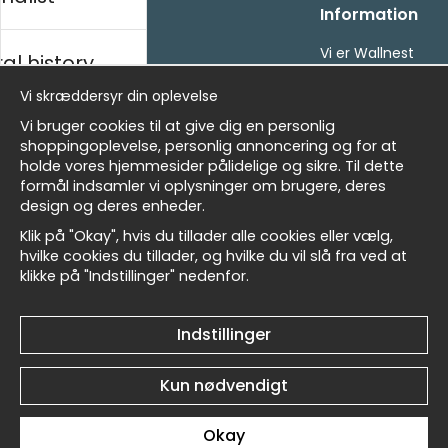
Handle ind
Information
Kontakt os
Vi er Wallnest
al history
Villkor
FAQ
Vi skræddersyr din oplevelse
- Returer och återbetalningar
- Leverans - enkelt, snabbt &amp; gratis
sk
Vi bruger cookies til at give dig en personlig
Om cookies
shoppingoplevelse, personlig annoncering og for at
Mine favoritter
holde vores hjemmesider pålidelige og sikre. Til dette
formål indsamler vi oplysninger om brugere, deres
Masters
Nyhedsbrev
design og deres enheder.
Få vores bedste tilbud og nyheder!
Klik på "Okay", hvis du tillader alle cookies eller vælg,
hvilke cookies du tillader, og hvilke du vil slå fra ved at
E-
klikke på "Indstillinger" nedenfor.
allnest
Sende
mailadresse
Indstillinger
Et harum quidem rerum facilis est et expedita
Kun nødvendigt
distinctio
Okay