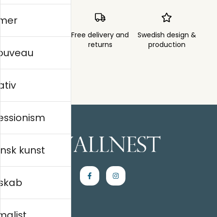
mer
Order sent within
Free delivery and
Swedish design &
3 days
returns
production
nouveau
ativ
essionism
nsk kunst
skab
malist