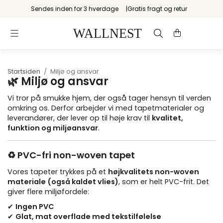
Sendes inden for 3 hverdage
Gratis fragt og retur
Startsiden
/
Miljø og ansvar
🌿 Miljø og ansvar
Vi tror på smukke hjem, der også tager hensyn til verden
omkring os. Derfor arbejder vi med tapetmaterialer og
leverandører, der lever op til høje krav til
kvalitet,
funktion og miljøansvar
.
♻️ PVC-fri non-woven tapet
Vores tapeter trykkes på et
højkvalitets non-woven
materiale (også kaldet vlies)
, som er helt PVC-frit. Det
giver flere miljøfordele:
✔
Ingen PVC
✔
Glat, mat overflade med tekstilfølelse