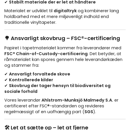
✔
Stabilt materiale der er let at håndtere
Materialet er udviklet til
digitaltryk
og kombinerer lang
holdbarhed med et mere miljøvenligt indhold end
traditionelle vinyltapeter.
🌳 Ansvarligt skovbrug – FSC®-certificering
Papiret i tapetmaterialet kommer fra leverandører med
FSC® Chain-of-Custody-certificering
. Det betyder, at
råmaterialet kan spores gennem hele leverandørkæden
og stammer fra:
✔
Ansvarligt forvaltede skove
✔
Kontrollerede kilder
✔
Skovbrug der tager hensyn til biodiversitet og
sociale forhold
Vores leverandør
Ahlstrom-Munksjö Malmedy S.A.
er
certificeret efter FSC®-standarden og revideres
regelmæssigt af en uafhængig part (
SGS
).
🛠 Let at sætte op – let at fjerne