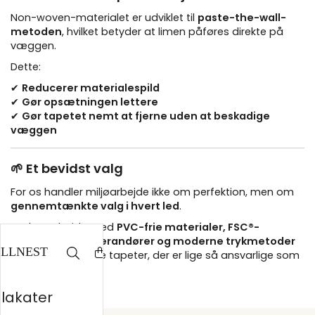
Non-woven-materialet er udviklet til
paste-the-wall-
metoden
, hvilket betyder at limen påføres direkte på
væggen.
Dette:
✔
Reducerer materialespild
✔
Gør opsætningen lettere
✔
Gør tapetet nemt at fjerne uden at beskadige
væggen
🌱 Et bevidst valg
For os handler miljøarbejde ikke om perfektion, men om
gennemtænkte valg i hvert led
.
Ved at arbejde med
PVC-frie materialer, FSC®-
certificerede leverandører og moderne trykmetoder
ønsker vi at tilbyde tapeter, der er lige så ansvarlige som
de er æstetiske.
plakater