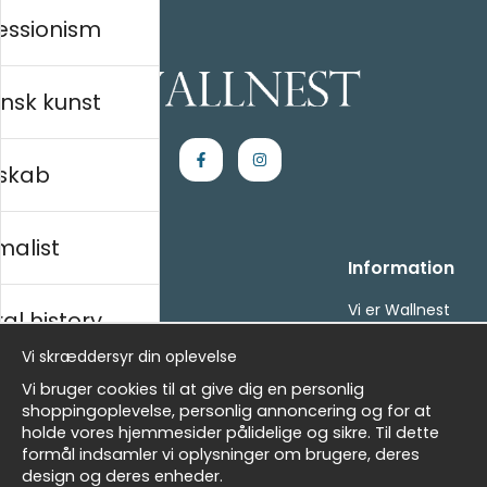
essionism
nsk kunst
skab
malist
Handle ind
Information
Kontakt os
Vi er Wallnest
al history
Villkor
FAQ
Vi skræddersyr din oplevelse
- Returer och återbetalningar
- Leverans - enkelt, snabbt &amp; gratis
sk
Vi bruger cookies til at give dig en personlig
Om cookies
shoppingoplevelse, personlig annoncering og for at
Mine favoritter
holde vores hjemmesider pålidelige og sikre. Til dette
formål indsamler vi oplysninger om brugere, deres
Masters
Nyhedsbrev
design og deres enheder.