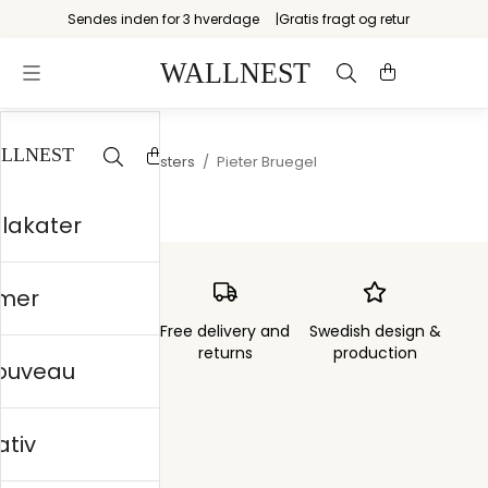
Sendes inden for 3 hverdage
Gratis fragt og retur
Startsiden
/
Old Masters
/
Pieter Bruegel
plakater
mer
Order sent within
Free delivery and
Swedish design &
3 days
returns
production
nouveau
ativ