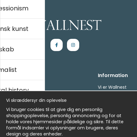
essionism
nsk kunst
skab
malist
Handle ind
Information
Kontakt os
Vi er Wallnest
al history
Villkor
FAQ
Vi skræddersyr din oplevelse
- Returer och återbetalningar
- Leverans - enkelt, snabbt &amp; gratis
sk
Vi bruger cookies til at give dig en personlig
Om cookies
shoppingoplevelse, personlig annoncering og for at
Mine favoritter
holde vores hjemmesider pålidelige og sikre. Til dette
formål indsamler vi oplysninger om brugere, deres
Masters
Nyhedsbrev
design og deres enheder.