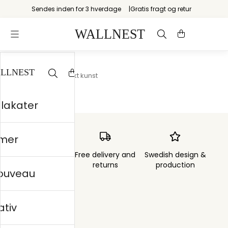
Sendes inden for 3 hverdage
Gratis fragt og retur
Startsiden
/
Abstrakt kunst
plakater
mer
Order sent within
Free delivery and
Swedish design &
3 days
returns
production
nouveau
ativ