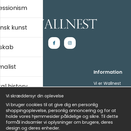
essionism
nsk kunst
skab
malist
Handle ind
Information
Kontakt os
Vi er Wallnest
al history
Villkor
FAQ
Vi skræddersyr din oplevelse
- Returer och återbetalningar
- Leverans - enkelt, snabbt &amp; gratis
sk
Vi bruger cookies til at give dig en personlig
Om cookies
shoppingoplevelse, personlig annoncering og for at
Mine favoritter
holde vores hjemmesider pålidelige og sikre. Til dette
formål indsamler vi oplysninger om brugere, deres
Masters
Nyhedsbrev
design og deres enheder.