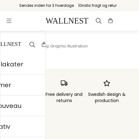
Sendes inden for 3 hverdage
Gratis fragt og retur
Startsiden
/
Bold Pop Graphic Illustration
plakater
mer
Order sent within
Free delivery and
Swedish design &
3 days
returns
production
nouveau
ativ