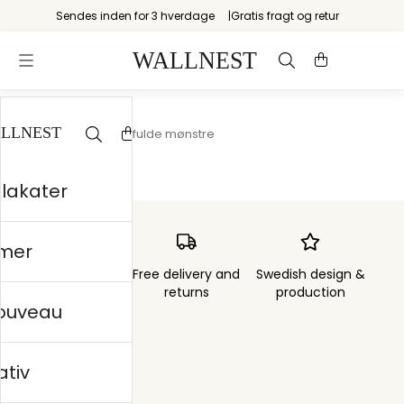
Sendes inden for 3 hverdage
Gratis fragt og retur
Startsiden
/
Fantasifulde mønstre
plakater
mer
Order sent within
Free delivery and
Swedish design &
3 days
returns
production
nouveau
ativ