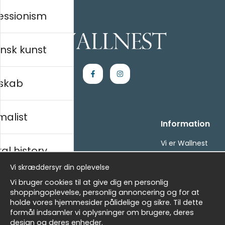
essionism
nsk kunst
skab
malist
Handle ind
Information
Kontakt os
Vi er Wallnest
al history
Villkor
FAQ
- Returer och återbetalningar
Vi skræddersyr din oplevelse
- Leverans - enkelt, snabbt &amp; gratis
sk
Vi bruger cookies til at give dig en personlig
Om cookies
shoppingoplevelse, personlig annoncering og for at
Mine favoritter
holde vores hjemmesider pålidelige og sikre. Til dette
formål indsamler vi oplysninger om brugere, deres
Nyhedsbrev
Masters
design og deres enheder.