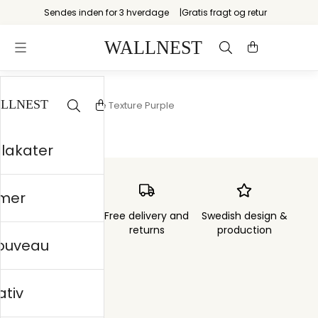
Sendes inden for 3 hverdage
Gratis fragt og retur
Startsiden
/
Grunge Texture Purple
plakater
mer
Order sent within
Free delivery and
Swedish design &
3 days
returns
production
nouveau
ativ