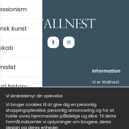
essionism
nsk kunst
skab
malist
Handle ind
Information
Kontakt os
Vi er Wallnest
al history
Villkor
FAQ
- Returer och återbetalningar
Vi skræddersyr din oplevelse
- Leverans - enkelt, snabbt &amp; gratis
sk
Vi bruger cookies til at give dig en personlig
Om cookies
shoppingoplevelse, personlig annoncering og for at
Mine favoritter
holde vores hjemmesider pålidelige og sikre. Til dette
formål indsamler vi oplysninger om brugere, deres
Nyhedsbrev
Masters
design og deres enheder.