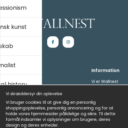
essionism
nsk kunst
skab
malist
Handle ind
Information
Kontakt os
Vi er Wallnest
al history
Villkor
FAQ
Vi skræddersyr din oplevelse
- Returer och återbetalningar
- Leverans - enkelt, snabbt &amp; gratis
sk
Vi bruger cookies til at give dig en personlig
Om cookies
shoppingoplevelse, personlig annoncering og for at
Mine favoritter
holde vores hjemmesider pålidelige og sikre. Til dette
formål indsamler vi oplysninger om brugere, deres
Masters
Nyhedsbrev
design og deres enheder.