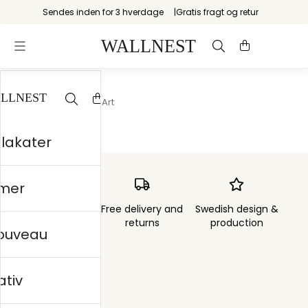
Sendes inden for 3 hverdage
Gratis fragt og retur
Startsiden
/
Illusion Art
plakater
mer
Order sent within
Free delivery and
Swedish design &
3 days
returns
production
nouveau
ativ