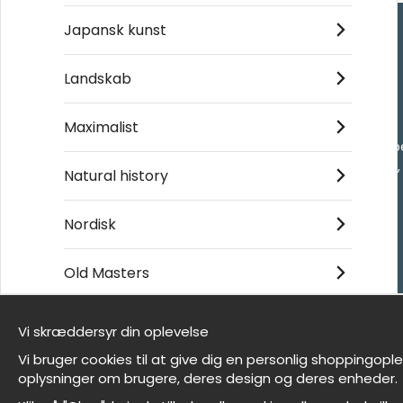
Japansk kunst
Handle ind
Landskab
Kontakt os
Maximalist
Villkor
- Returer och återb
- Leverans - enkelt
Natural history
Om cookies
Mine favoritter
Nordisk
Old Masters
Et harum quidem rerum facilis est et expedita
distinctio
Vi skræddersyr din oplevelse
Vi er Wallnest
Vi bruger cookies til at give dig en personlig shoppingopl
FAQ
oplysninger om brugere, deres design og deres enheder.