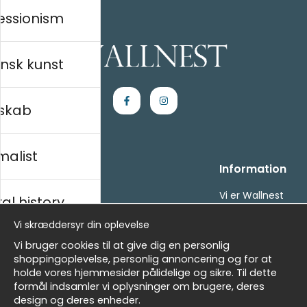
essionism
nsk kunst
skab
malist
Handle ind
Information
Kontakt os
Vi er Wallnest
al history
Villkor
FAQ
Vi skræddersyr din oplevelse
- Returer och återbetalningar
- Leverans - enkelt, snabbt &amp; gratis
sk
Vi bruger cookies til at give dig en personlig
Om cookies
shoppingoplevelse, personlig annoncering og for at
Mine favoritter
holde vores hjemmesider pålidelige og sikre. Til dette
formål indsamler vi oplysninger om brugere, deres
Masters
Nyhedsbrev
design og deres enheder.