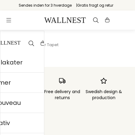
Sendes inden for 3 hverdage
Gratis fragt og retur
Startsiden
/
Marmor Tapet
plakater
mer
Order sent within
Free delivery and
Swedish design &
3 days
returns
production
nouveau
ativ