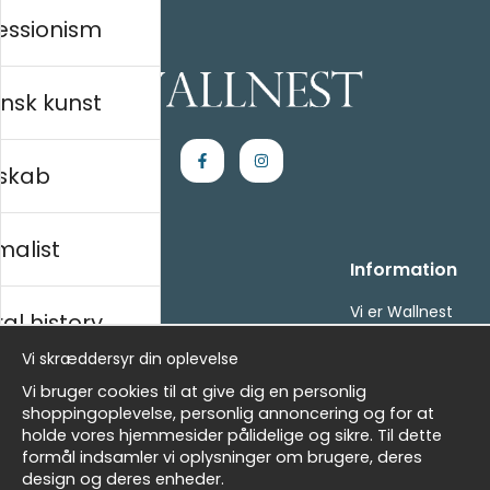
essionism
nsk kunst
skab
malist
Handle ind
Information
Kontakt os
Vi er Wallnest
al history
Villkor
FAQ
Vi skræddersyr din oplevelse
- Returer och återbetalningar
- Leverans - enkelt, snabbt &amp; gratis
sk
Vi bruger cookies til at give dig en personlig
Om cookies
shoppingoplevelse, personlig annoncering og for at
Mine favoritter
holde vores hjemmesider pålidelige og sikre. Til dette
formål indsamler vi oplysninger om brugere, deres
Masters
Nyhedsbrev
design og deres enheder.