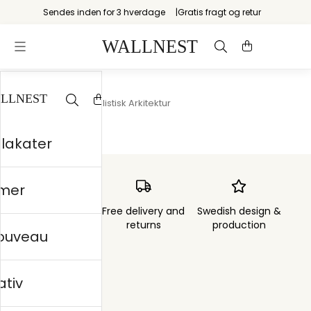
Sendes inden for 3 hverdage
Gratis fragt og retur
Startsiden
/
Minimalistisk Arkitektur
plakater
mer
Order sent within
Free delivery and
Swedish design &
3 days
returns
production
nouveau
ativ