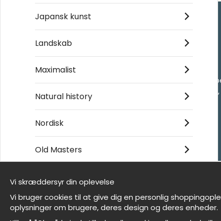
Japansk kunst
Handle ind
Landskab
Kontakt os
Maximalist
Villkor
- Returer och återb
- Leverans - enkelt
Natural history
Om cookies
Mine favoritter
Nordisk
Old Masters
Et harum quidem rerum facilis est et expedita
distinctio
Vi skræddersyr din oplevelse
Vi er Wallnest
Vi bruger cookies til at give dig en personlig shoppingopl
FAQ
oplysninger om brugere, deres design og deres enheder.