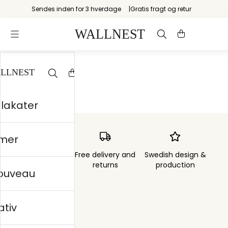
Sendes inden for 3 hverdage
Gratis fragt og retur
Startsiden
/
Op Art
plakater
mer
Order sent within
Free delivery and
Swedish design &
3 days
returns
production
nouveau
ativ