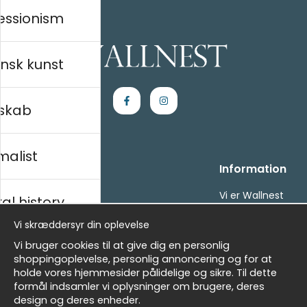
essionism
nsk kunst
skab
malist
Handle ind
Information
Kontakt os
Vi er Wallnest
al history
Villkor
FAQ
Vi skræddersyr din oplevelse
- Returer och återbetalningar
- Leverans - enkelt, snabbt &amp; gratis
sk
Vi bruger cookies til at give dig en personlig
Om cookies
shoppingoplevelse, personlig annoncering og for at
Mine favoritter
holde vores hjemmesider pålidelige og sikre. Til dette
formål indsamler vi oplysninger om brugere, deres
Masters
Nyhedsbrev
design og deres enheder.