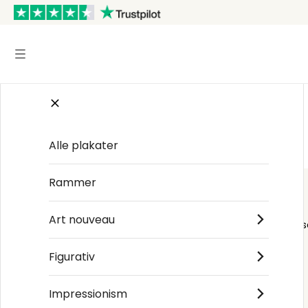
Startsiden
/
Organisk & Fri form
Alle plakater
Rammer
Art nouveau
Order s
Figurativ
Impressionism