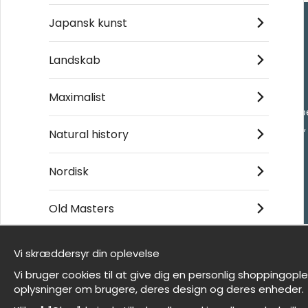
Japansk kunst
Handle ind
Landskab
Kontakt os
Maximalist
Villkor
- Returer och återb
- Leverans - enkelt
Natural history
Om cookies
Mine favoritter
Nordisk
Old Masters
Et harum quidem rerum facilis est et expedita
distinctio
Vi skræddersyr din oplevelse
Vi er Wallnest
Vi bruger cookies til at give dig en personlig shoppingopl
FAQ
oplysninger om brugere, deres design og deres enheder.