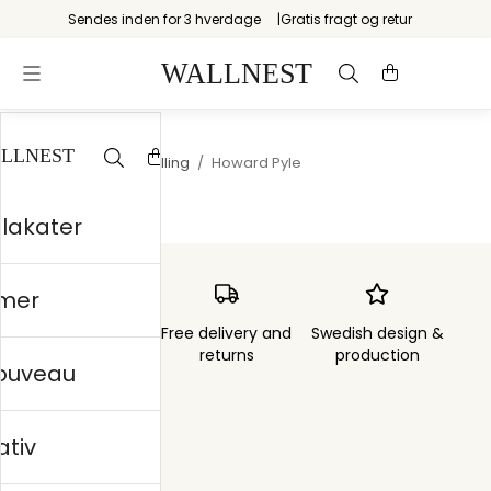
Sendes inden for 3 hverdage
Gratis fragt og retur
Startsiden
/
Storytelling
/
Howard Pyle
plakater
mer
Order sent within
Free delivery and
Swedish design &
3 days
returns
production
nouveau
ativ