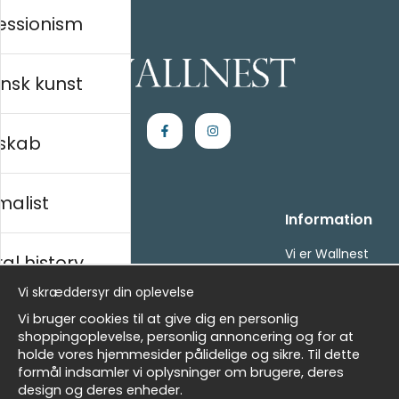
essionism
nsk kunst
skab
malist
Handle ind
Information
Kontakt os
Vi er Wallnest
al history
Villkor
FAQ
Vi skræddersyr din oplevelse
- Returer och återbetalningar
- Leverans - enkelt, snabbt &amp; gratis
sk
Vi bruger cookies til at give dig en personlig
Om cookies
shoppingoplevelse, personlig annoncering og for at
Mine favoritter
holde vores hjemmesider pålidelige og sikre. Til dette
formål indsamler vi oplysninger om brugere, deres
Masters
Nyhedsbrev
design og deres enheder.