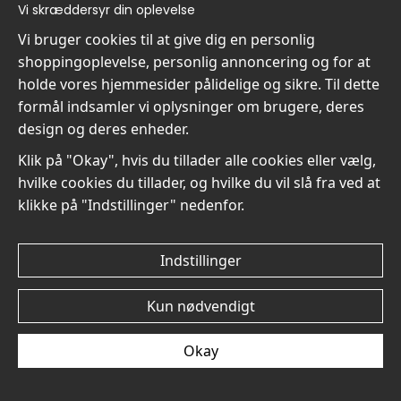
Vi skræddersyr din oplevelse
Plakat
Plakat
kr.89
kr.89
Vi bruger cookies til at give dig en personlig
shoppingoplevelse, personlig annoncering og for at
holde vores hjemmesider pålidelige og sikre. Til dette
formål indsamler vi oplysninger om brugere, deres
design og deres enheder.
Klik på "Okay", hvis du tillader alle cookies eller vælg,
Toulouse-Lautrec At the
Toulouse-Lautrec At the
hvilke cookies du tillader, og hvilke du vil slå fra ved at
Moulin Rouge VI No6 -
Moulin Rouge VI No5 -
klikke på "Indstillinger" nedenfor.
Plakat
Plakat
kr.89
kr.89
Indstillinger
Kun nødvendigt
Okay
Toulouse-Lautrec At the
Toulouse-Lautrec At the
Moulin Rouge VI No4 -
Moulin Rouge VI No3 -