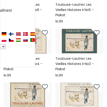
Toulouse-Lautrec Les
Toulouse-Lautrec Les
Vieilles Histoires II No6 -
Vieilles Histoires II No5 -
allnest
Plakat
Plakat
kr.89
kr.89
Toulouse-Lautrec Les
Toulouse-Lautrec Les
Vieilles Histoires II No4 -
Vieilles Histoires II No3 -
Plakat
Plakat
kr.89
kr.89