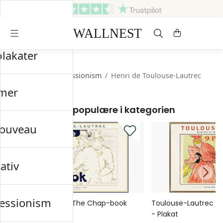
Sendes inden for 3 hverdage
Gratis fragt og retur
plakater
Startsiden
/
Impressionism
/
Henri de Toulouse-Lautrec
mer
Mest populære i kategorien
nouveau
ativ
essionism
Toulouse-Lautrec The Chap-book
Toulouse-Lautrec 9. 
No1 - Plakat
- Plakat