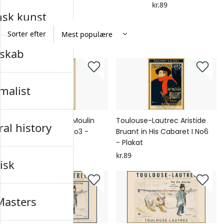
kr.89
kr.89
nsk kunst
Sorter efter
skab
malist
Toulouse-Lautrec Moulin
Toulouse-Lautrec Aristide
al history
Rouge: La Goulue No3 -
Bruant in His Cabaret I No6
Plakat
- Plakat
kr.89
kr.89
isk
Masters