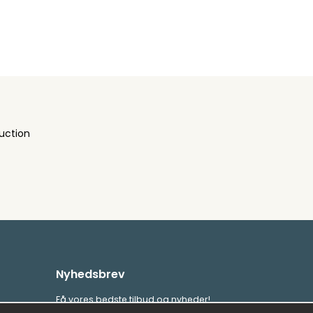
uction
Nyhedsbrev
Få vores bedste tilbud og nyheder!