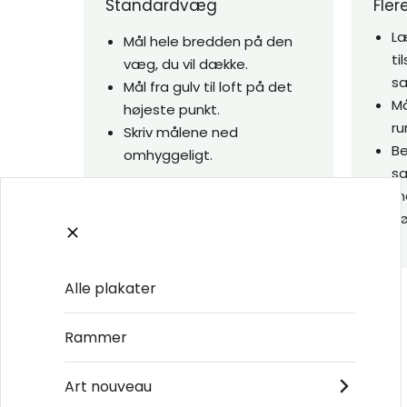
Standardvæg
Fle
Læ
Mål hele bredden på den
t
væg, du vil dække.
s
Mål fra gulv til loft på det
Må
højeste punkt.
r
Skriv målene ned
Be
omhyggeligt.
s
👉 Vi anbefaler at tilføje cirka
m
5–10 cm ekstra
i både bredde
hø
og højde.
Alle plakater
Trapper eller skrå flader
Rammer
Mål lodret fra gulv til
væggens højeste punkt.
Art nouveau
Mål vandret langs væggen