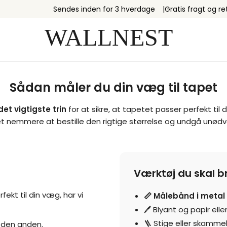
Sendes inden for 3 hverdage
Gratis fragt og re
Sådan måler du din væg til tapet
det vigtigste trin
for at sikre, at tapetet passer perfekt til
t nemmere at bestille den rigtige størrelse og undgå unødve
Værktøj du skal b
ekt til din væg, har vi
📏 Målebånd i metal
🖊️ Blyant og papir ell
🪜 Stige eller skamme
 den anden.