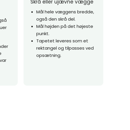
Skrå eller ujævne vægge
Mål hele væggens bredde,
også den skrå del.
gså
Mål højden på det højeste
duer
punkt.
Tapetet leveres som et
nder
rektangel og tilpasses ved
e
opsætning.
var