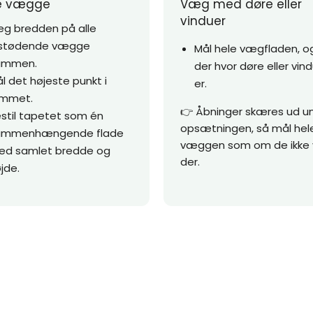
re vægge
Væg med døre eller
vinduer
g bredden på alle
ilstødende vægge
Mål hele vægfladen, o
ammen.
der hvor døre eller vin
l det højeste punkt i
er.
ummet.
👉 Åbninger skæres ud u
stil tapetet som én
opsætningen, så mål hel
ammenhængende flade
væggen som om de ikke 
ed samlet bredde og
der.
jde.