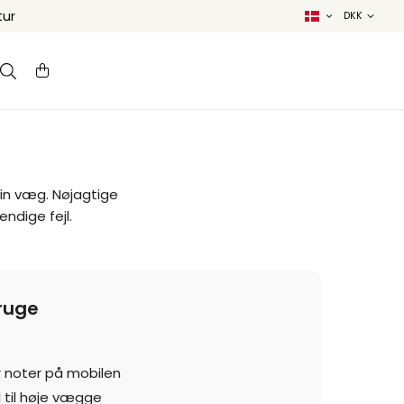
tur
 din væg. Nøjagtige
ndige fejl.
ruge
er noter på mobilen
l til høje vægge