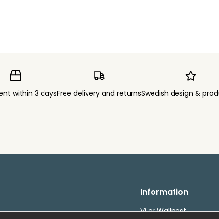
ent within 3 days
Free delivery and returns
Swedish design & prod
Information
Vi er Wallnest