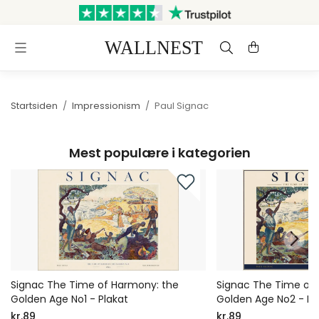
Sendes inden for 3 hverdage
Gratis fragt og retur
Startsiden
/
Impressionism
/
Paul Signac
Mest populære i kategorien
Signac The Time of Harmony: the
Signac The Time of
Golden Age No1 - Plakat
Golden Age No2 - Pl
kr.89
kr.89