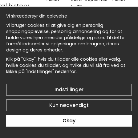
al history
kr.89
kr.89
Vi skræddersyr din oplevelse
sk
Vi bruger cookies til at give dig en personlig
shoppingoplevelse, personlig annoncering og for at
holde vores hjemmesider pålidelige og sikre. Til dette
formål indsamler vi oplysninger om brugere, deres
Masters
design og deres enheder.
Signac The Coast Near
Signac The Coast Near
Klik på "Okay", hvis du tillader alle cookies eller vælg,
Saint-tropez No2 - Plakat
Saint-tropez No1 - Plakat
hvilke cookies du tillader, og hvilke du vil slå fra ved at
kr.89
kr.89
klikke på "Indstillinger" nedenfor.
allnest
Indstillinger
Kun nødvendigt
Signac Sailing Ship in Saint-
Signac Sailing Ship in Saint-
Okay
malo No6 - Plakat
malo No5 - Plakat
kr.89
kr.89