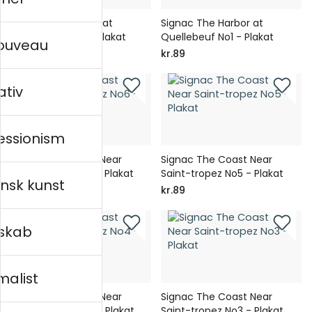
Signac The Harbor at
Signac The Harbor at
Quellebeuf No2 - Plakat
Quellebeuf No1 - Plakat
nouveau
kr.89
kr.89
ativ
essionism
Signac The Coast Near
Signac The Coast Near
Saint-tropez No6 - Plakat
Saint-tropez No5 - Plakat
nsk kunst
kr.89
kr.89
skab
malist
Signac The Coast Near
Signac The Coast Near
Saint-tropez No4 - Plakat
Saint-tropez No3 - Plakat