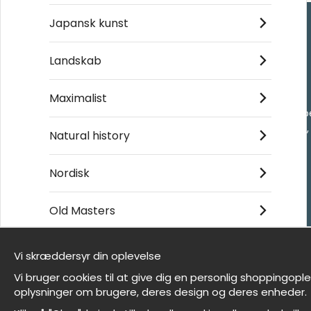
Japansk kunst
Handle ind
Landskab
Kontakt os
Maximalist
Villkor
- Returer och återb
- Leverans - enkelt
Natural history
Om cookies
Mine favoritter
Nordisk
Old Masters
Et harum quidem rerum facilis est et expedita
distinctio
Vi skræddersyr din oplevelse
Vi er Wallnest
Vi bruger cookies til at give dig en personlig shoppingopl
FAQ
oplysninger om brugere, deres design og deres enheder.