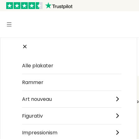
Startsiden
/
Japansk kunst
/
Hasegawa Tōhaku
Alle plakater
Rammer
Art nouveau
Order s
Figurativ
Impressionism