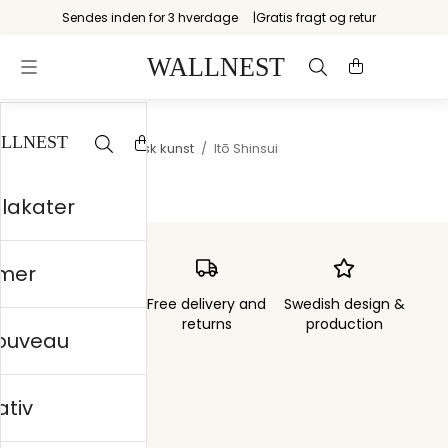
Sendes inden for 3 hverdage
Gratis fragt og retur
Startsiden
/
Japansk kunst
/
Itō Shinsui
plakater
mer
Order sent within
Free delivery and
Swedish design &
3 days
returns
production
nouveau
ativ