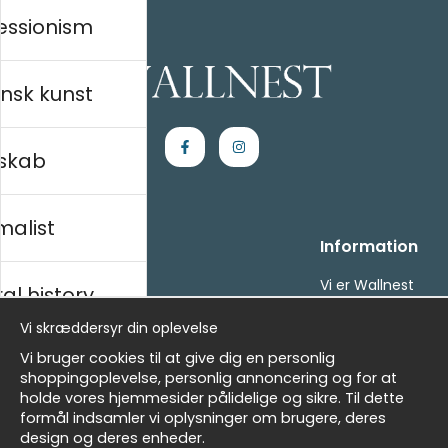
essionism
nsk kunst
skab
malist
Handle ind
Information
Kontakt os
Vi er Wallnest
al history
Villkor
FAQ
Vi skræddersyr din oplevelse
- Returer och återbetalningar
- Leverans - enkelt, snabbt &amp; gratis
sk
Vi bruger cookies til at give dig en personlig
Om cookies
shoppingoplevelse, personlig annoncering og for at
Mine favoritter
holde vores hjemmesider pålidelige og sikre. Til dette
formål indsamler vi oplysninger om brugere, deres
Masters
Nyhedsbrev
design og deres enheder.