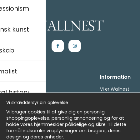
essionism
nsk kunst
skab
malist
Handle ind
Information
Kontakt os
Vi er Wallnest
al history
Villkor
FAQ
Vi skræddersyr din oplevelse
- Returer och återbetalningar
- Leverans - enkelt, snabbt &amp; gratis
sk
Vi bruger cookies til at give dig en personlig
Om cookies
shoppingoplevelse, personlig annoncering og for at
Mine favoritter
holde vores hjemmesider pålidelige og sikre. Til dette
formål indsamler vi oplysninger om brugere, deres
Masters
Nyhedsbrev
design og deres enheder.