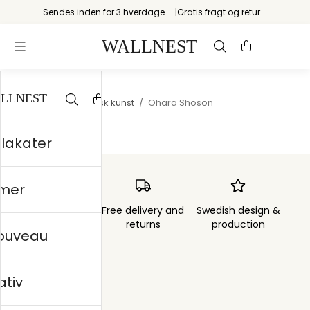
Sendes inden for 3 hverdage
Gratis fragt og retur
Startsiden
/
Japansk kunst
/
Ohara Shōson
plakater
mer
Order sent within
Free delivery and
Swedish design &
3 days
returns
production
nouveau
ativ