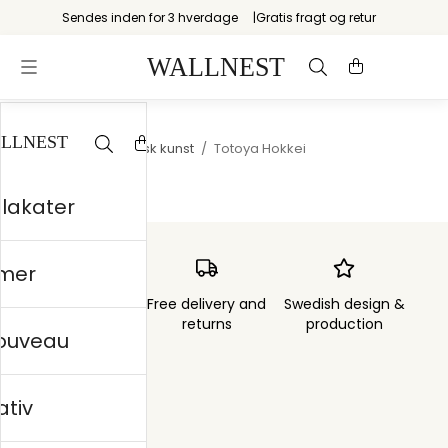
Sendes inden for 3 hverdage
Gratis fragt og retur
Startsiden
/
Japansk kunst
/
Totoya Hokkei
plakater
mer
Order sent within
Free delivery and
Swedish design &
3 days
returns
production
nouveau
ativ