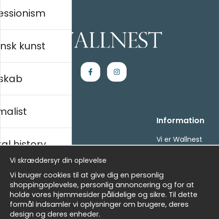
essionism
nsk kunst
skab
malist
Handle ind
Information
Kontakt os
Vi er Wallnest
al history
Villkor
FAQ
Vi skræddersyr din oplevelse
- Returer och återbetalningar
- Leverans - enkelt, snabbt &amp; gratis
sk
Vi bruger cookies til at give dig en personlig
Om cookies
shoppingoplevelse, personlig annoncering og for at
Mine favoritter
holde vores hjemmesider pålidelige og sikre. Til dette
formål indsamler vi oplysninger om brugere, deres
Masters
Nyhedsbrev
design og deres enheder.