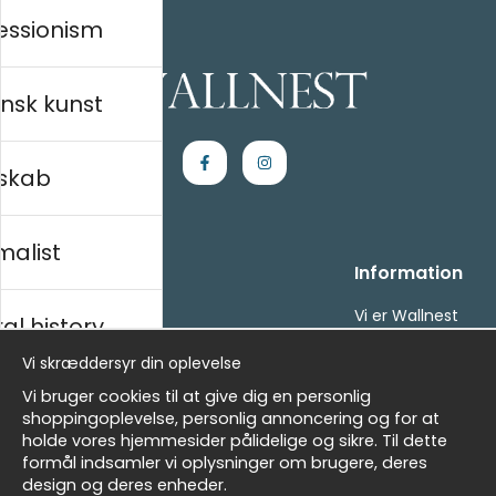
essionism
nsk kunst
skab
malist
Handle ind
Information
Kontakt os
Vi er Wallnest
al history
Villkor
FAQ
Vi skræddersyr din oplevelse
- Returer och återbetalningar
- Leverans - enkelt, snabbt &amp; gratis
sk
Vi bruger cookies til at give dig en personlig
Om cookies
shoppingoplevelse, personlig annoncering og for at
Mine favoritter
holde vores hjemmesider pålidelige og sikre. Til dette
formål indsamler vi oplysninger om brugere, deres
Masters
Nyhedsbrev
design og deres enheder.