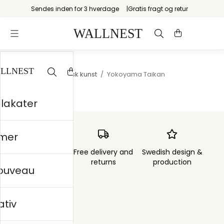
Sendes inden for 3 hverdage
Gratis fragt og retur
Startsiden
/
Japansk kunst
/
Yokoyama Taikan
plakater
mer
Order sent within
Free delivery and
Swedish design &
3 days
returns
production
nouveau
ativ