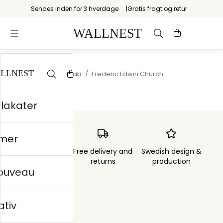
Sendes inden for 3 hverdage
Gratis fragt og retur
Startsiden
/
Landskab
/
Frederic Edwin Church
plakater
mer
Order sent within
Free delivery and
Swedish design &
3 days
returns
production
nouveau
ativ