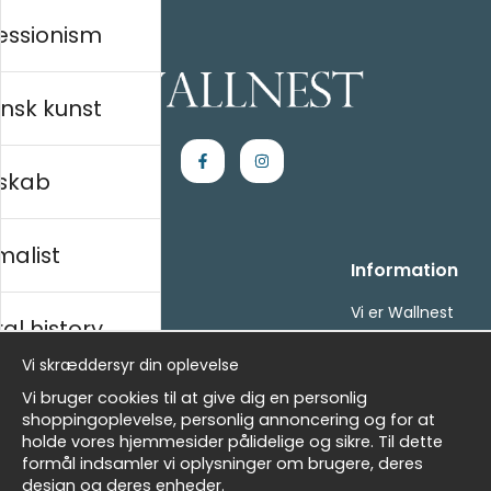
essionism
nsk kunst
skab
malist
Handle ind
Information
Kontakt os
Vi er Wallnest
al history
Villkor
FAQ
- Returer och återbetalningar
Vi skræddersyr din oplevelse
- Leverans - enkelt, snabbt &amp; gratis
sk
Vi bruger cookies til at give dig en personlig
Om cookies
shoppingoplevelse, personlig annoncering og for at
Mine favoritter
holde vores hjemmesider pålidelige og sikre. Til dette
formål indsamler vi oplysninger om brugere, deres
Nyhedsbrev
Masters
design og deres enheder.