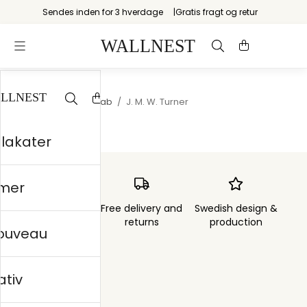
Sendes inden for 3 hverdage
Gratis fragt og retur
Startsiden
/
Landskab
/
J. M. W. Turner
plakater
mer
Order sent within
Free delivery and
Swedish design &
3 days
returns
production
nouveau
ativ