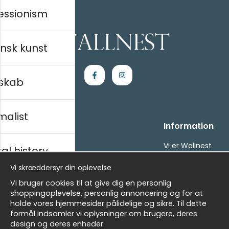
essionism
nsk kunst
skab
malist
Handle ind
Information
Kontakt os
Vi er Wallnest
al history
Villkor
FAQ
Vi skræddersyr din oplevelse
- Returer och återbetalningar
- Leverans - enkelt, snabbt &amp; gratis
sk
Vi bruger cookies til at give dig en personlig
Om cookies
shoppingoplevelse, personlig annoncering og for at
Mine favoritter
holde vores hjemmesider pålidelige og sikre. Til dette
formål indsamler vi oplysninger om brugere, deres
Masters
Nyhedsbrev
design og deres enheder.