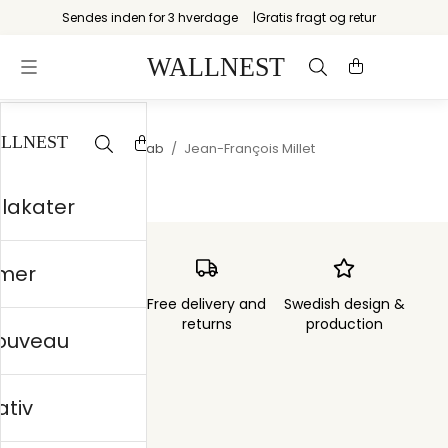
Sendes inden for 3 hverdage
Gratis fragt og retur
Startsiden
/
Landskab
/
Jean-François Millet
plakater
mer
Order sent within
Free delivery and
Swedish design &
3 days
returns
production
nouveau
ativ