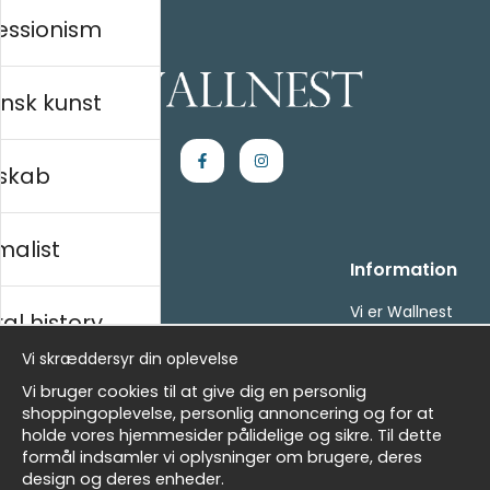
essionism
nsk kunst
skab
malist
Handle ind
Information
Kontakt os
Vi er Wallnest
al history
Villkor
FAQ
Vi skræddersyr din oplevelse
- Returer och återbetalningar
- Leverans - enkelt, snabbt &amp; gratis
sk
Vi bruger cookies til at give dig en personlig
Om cookies
shoppingoplevelse, personlig annoncering og for at
Mine favoritter
holde vores hjemmesider pålidelige og sikre. Til dette
formål indsamler vi oplysninger om brugere, deres
Masters
Nyhedsbrev
design og deres enheder.