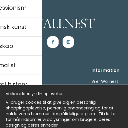
essionism
nsk kunst
skab
malist
Handle ind
Information
Kontakt os
Vi er Wallnest
al history
Villkor
FAQ
Vi skræddersyr din oplevelse
- Returer och återbetalningar
- Leverans - enkelt, snabbt &amp; gratis
sk
Vi bruger cookies til at give dig en personlig
Om cookies
shoppingoplevelse, personlig annoncering og for at
Mine favoritter
holde vores hjemmesider pålidelige og sikre. Til dette
formål indsamler vi oplysninger om brugere, deres
Masters
Nyhedsbrev
design og deres enheder.