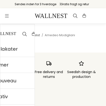
Sendes inden for 3 hverdage
Gratis fragt og retur
Startsiden
/
Maximalist
/
Amedeo Modigliani
plakater
mer
Order sent within
Free delivery and
Swedish design &
3 days
returns
production
nouveau
ativ