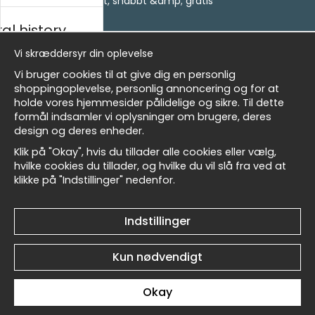
- Leverans - enkelt, snabbt &amp; gratis
Om cookies
al history
Mine favoritter
Nyhedsbrev
Vi skræddersyr din oplevelse
sk
Vi bruger cookies til at give dig en personlig
Få vores bedste tilbud og nyheder!
shoppingoplevelse, personlig annoncering og for at
holde vores hjemmesider pålidelige og sikre. Til dette
E-
Sende
formål indsamler vi oplysninger om brugere, deres
Masters
mailadresse
design og deres enheder.
Klik på "Okay", hvis du tillader alle cookies eller vælg,
hvilke cookies du tillader, og hvilke du vil slå fra ved at
klikke på "Indstillinger" nedenfor.
allnest
Et harum quidem rerum facilis est et expedita
distinctio
Indstillinger
Kun nødvendigt
Okay