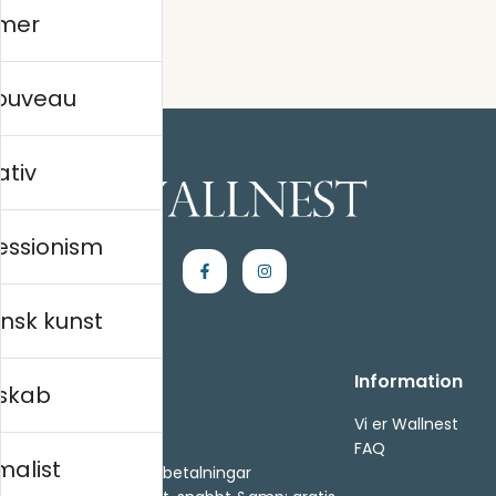
mer
nouveau
ativ
essionism
nsk kunst
Handle ind
Information
skab
Kontakt os
Vi er Wallnest
Villkor
FAQ
malist
- Returer och återbetalningar