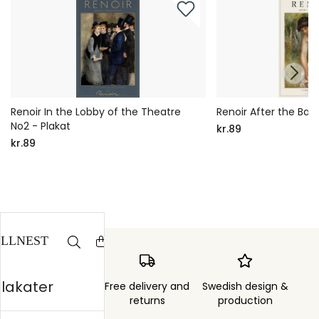
Renoir In the Lobby of the Theatre
Renoir After the Bath
No2 - Plakat
kr.89
kr.89
plakater
Order sent within
Free delivery and
Swedish design &
3 days
returns
production