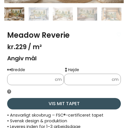
Meadow Reverie
kr.229
/ m²
Angiv mål
Bredde
Højde
cm
cm
VIS MIT TAPET
• Ansvarligt skovbrug – FSC®-certificeret tapet
• Svensk design & produktion
• Leveres inden for 1–3 arbejdsdage