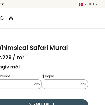
tur
himsical Safari Mural
r.229
/ m²
ngiv mål
Bredde
Højde
cm
cm
VIS MIT TAPET