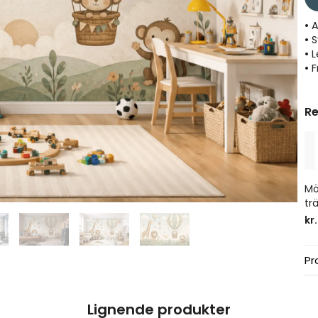
• 
• 
• 
• F
Re
Mö
tr
kr
Pr
Lignende produkter