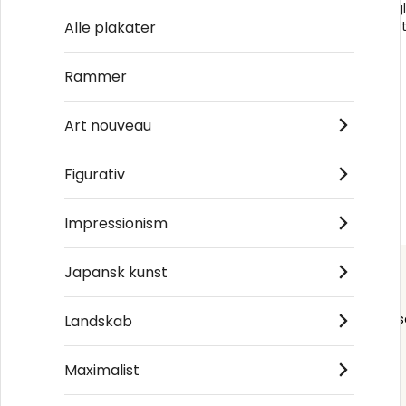
Toulouse-Lautrec The Chap-book No1 -
Alfred Stieg
Alle plakater
Plakat
No5 - Plaka
kr.89
kr.89
Rammer
Art nouveau
Figurativ
Impressionism
Japansk kunst
Order s
Landskab
Maximalist