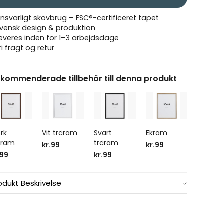
Ansvarligt skovbrug – FSC®-certificeret tapet
Svensk design & produktion
Leveres inden for 1–3 arbejdsdage
ri fragt og retur
kommenderade tillbehör till denna produkt
rk
Vit träram
Svart
Ekram
äram
träram
kr.99
kr.99
.99
kr.99
odukt Beskrivelse