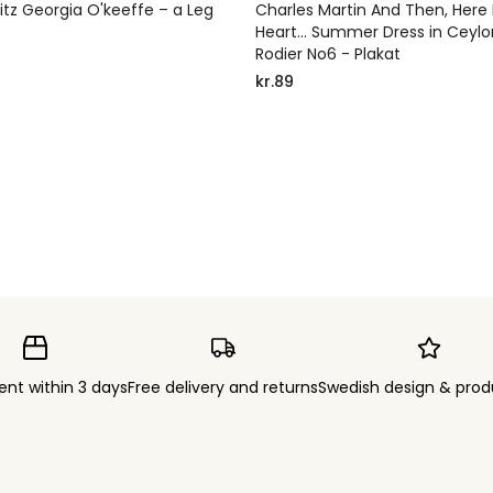
litz Georgia O'keeffe – a Leg
Charles Martin And Then, Here 
t
Heart... Summer Dress in Ceylo
Rodier No6 - Plakat
kr.89
ent within 3 days
Free delivery and returns
Swedish design & prod